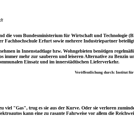
dt
 sind die vom Bundesministerium für Wirtschaft und Technologie 
r Fachhochschule Erfurt sowie mehrere Industriepartner beteiligt
hmen in Innenstadtlage bzw. Wohngebieten benötigen regelmäßig 
immer mehr zur sauberen und leiseren Alternative zu Benzin und 
kommunalen Einsatz und im innerstädtischen Lieferverkehr.
Veröffentlichung durch: Institut fü
viel "Gas", trug es sie aus der Kurve. Oder sie verloren zuminde
ktroautos kann eine zu rasante Fahrweise vor allem die Reichweit